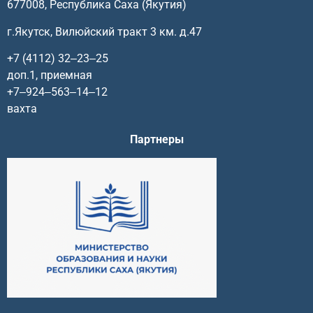
677008, Республика Саха (Якутия)
г.Якутск, Вилюйский тракт 3 км. д.47
+7 (4112) 32‒23‒25
доп.1, приемная
+7‒924‒563‒14‒12
вахта
Партнеры