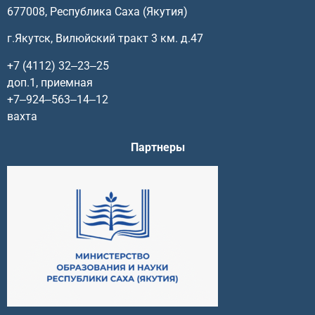
677008, Республика Саха (Якутия)
г.Якутск, Вилюйский тракт 3 км. д.47
+7 (4112) 32‒23‒25
доп.1, приемная
+7‒924‒563‒14‒12
вахта
Партнеры