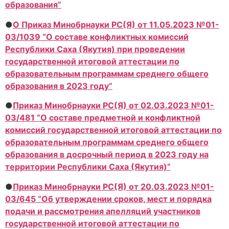
образования”
●
О Приказ Минобрнауки РС(Я) от 11.05.2023 №01-
03/1039 “О составе конфликтных комиссий
Республики Саха (Якутия) при проведении
государственной итоговой аттестации по
образовательным программам среднего общего
образования в 2023 году”
●
Приказ Минобрнауки РС(Я) от 02.03.2023 №01-
03/481 “О составе предметной и конфликтной
комиссий государственной итоговой аттестации по
образовательным программам среднего общего
образования в досрочный период в 2023 году на
территории Республики Саха (Якутия)”
●
Приказ Минобрнауки РС(Я) от 20.03.2023 №01-
03/645 “Об утверждении сроков, мест и порядка
подачи и рассмотрения апелляций участников
государственной итоговой аттестации по