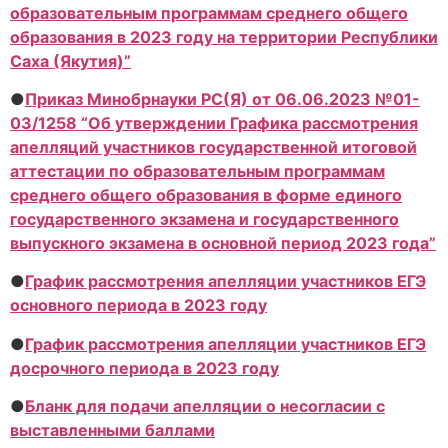
образовательным программам среднего общего
образования в 2023 году на территории Республики
Саха (Якутия)”
●
Приказ Минобрнауки РС(Я) от 06.06.2023 №01-
03/1258 “Об утверждении Графика рассмотрения
апелляций участников государственной итоговой
аттестации по образовательным программам
среднего общего образования в форме единого
государственного экзамена и государственного
выпускного экзамена в основной период 2023 года”
●
График рассмотрения апелляции участников ЕГЭ
основного периода в 2023 году
●
График рассмотрения апелляции участников ЕГЭ
досрочного периода в 2023 году
●
Бланк для подачи апелляции о несогласии с
выставленными баллами