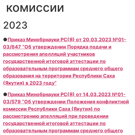
комиссии
2023
●
Приказ Минобрнауки РС(Я) от 20.03.2023 №01-
03/647 “Об утверждении Порядка подачи и
рассмотрения апелляций участников
государственной итоговой аттестации по
образовательным программам среднего общего
образования на территории Республики Саха
(Якутия) в 2023 году”
●
Приказ Минобрнауки РС(Я) от 14.03.2023 №01-
03/579 “Об утверждении Положения конфликтной
комиссии Республики Саха (Якутия) по
рассмотрению апелляций при проведении
государственной итоговой аттестации по
образовательным программам среднего общего