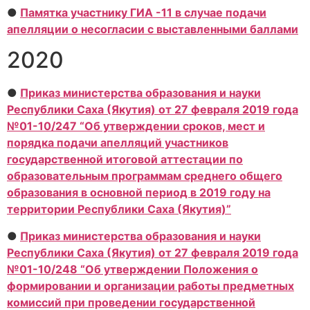
●
Памятка участнику ГИА -11 в случае подачи
апелляции о несогласии с выставленными баллами
2020
●
Приказ министерства образования и науки
Республики Саха (Якутия) от 27 февраля 2019 года
№01-10/247 “Об утверждении сроков, мест и
порядка подачи апелляций участников
государственной итоговой аттестации по
образовательным программам среднего общего
образования в основной период в 2019 году на
территории Республики Саха (Якутия)”
●
Приказ министерства образования и науки
Республики Саха (Якутия) от 27 февраля 2019 года
№01-10/248 “Об утверждении Положения о
формировании и организации работы предметных
комиссий при проведении государственной