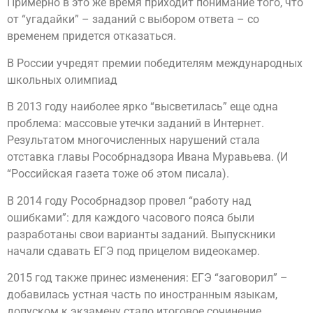
Примерно в это же время приходит понимание того, что
от “угадайки” – заданий с выбором ответа – со
временем придется отказаться.
В России учредят премии победителям международных
школьных олимпиад
В 2013 году наиболее ярко “высветилась” еще одна
проблема: массовые утечки заданий в Интернет.
Результатом многочисленных нарушений стала
отставка главы Рособрнадзора Ивана Муравьева. (И
“Российская газета тоже об этом писала).
В 2014 году Рособрнадзор провел “работу над
ошибками”: для каждого часового пояса были
разработаны свои варианты заданий. Выпускники
начали сдавать ЕГЭ под прицелом видеокамер.
2015 год также принес изменения: ЕГЭ “заговорил” –
добавилась устная часть по иностранным языкам,
допуском к экзамену стало итоговое сочинение,