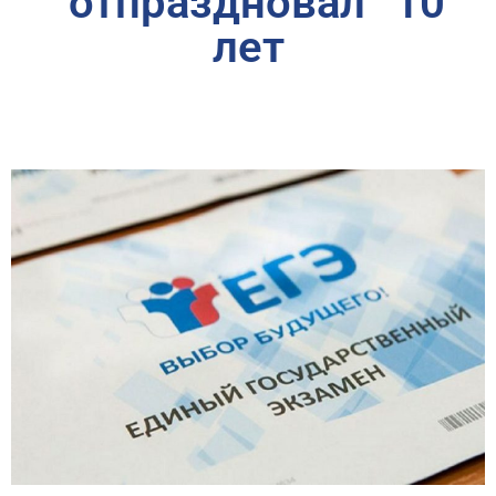
“отпраздновал” 10
лет