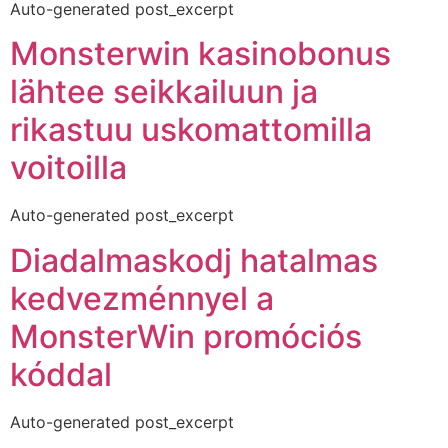
Auto-generated post_excerpt
Monsterwin kasinobonus
lähtee seikkailuun ja
rikastuu uskomattomilla
voitoilla
Auto-generated post_excerpt
Diadalmaskodj hatalmas
kedvezménnyel a
MonsterWin promóciós
kóddal
Auto-generated post_excerpt