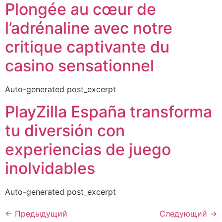
Plongée au cœur de
l’adrénaline avec notre
critique captivante du
casino sensationnel
Auto-generated post_excerpt
PlayZilla España transforma
tu diversión con
experiencias de juego
inolvidables
Auto-generated post_excerpt
←
Предыдущий
Следующий
→