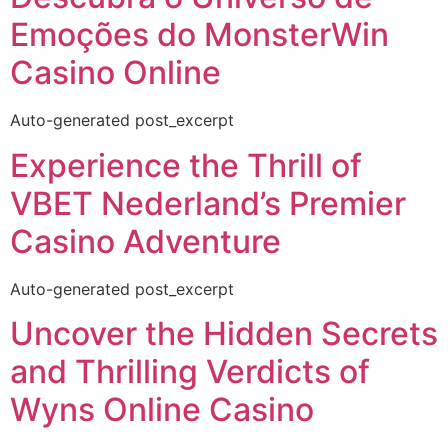
Emoções do MonsterWin
Casino Online
Auto-generated post_excerpt
Experience the Thrill of
VBET Nederland’s Premier
Casino Adventure
Auto-generated post_excerpt
Uncover the Hidden Secrets
and Thrilling Verdicts of
Wyns Online Casino