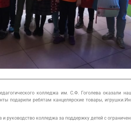
 педагогического колледжа им. С.Ф. Гоголева оказали н
енты подарили ребятам канцелярские товары, игрушки.И
в и руководство колледжа за поддержку детей с огранич