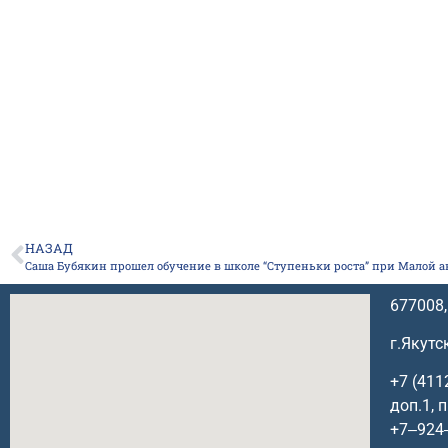
НАЗАД
Саша Бубякин прошел обучение в школе “Ступеньки роста” при Малой 
677008,
г.Якутс
+7 (411
доп.1, 
+7‒924