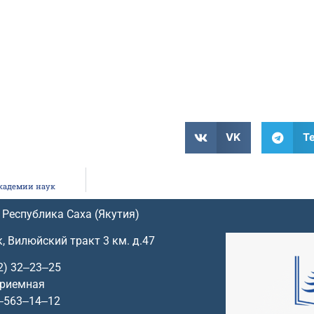
VK
T
академии наук
 Республика Саха (Якутия)
к, Вилюйский тракт 3 км. д.47
2) 32‒23‒25
приемная
‒563‒14‒12