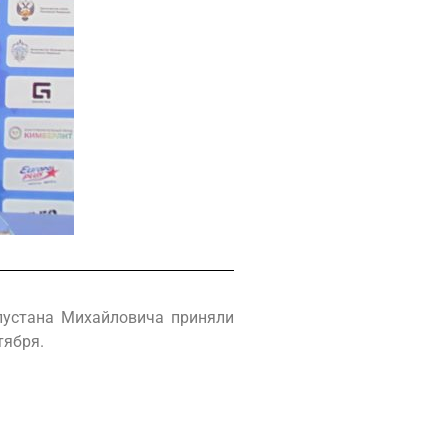
лустана Михайловича приняли
тября.