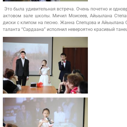
Это была удивительная встреча. Очень почетно и однов
актовом зале школы. Мичил Моисеев, Айыылана Степан
диски с клипом на песню. Жанна Слепцова и Айыылана С
таланта “Сардаана” исполнил невероятно красивый тане