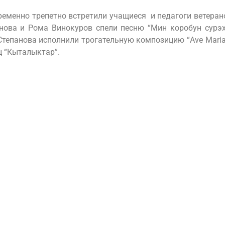
ременно трепетно встретили учащиеся и педагоги ветеран
ова и Рома Винокуров спели песню “Мин коробун сурэх
тепанова исполнили трогательную композицию “Ave Maria”
ц “Кыталыктар”.