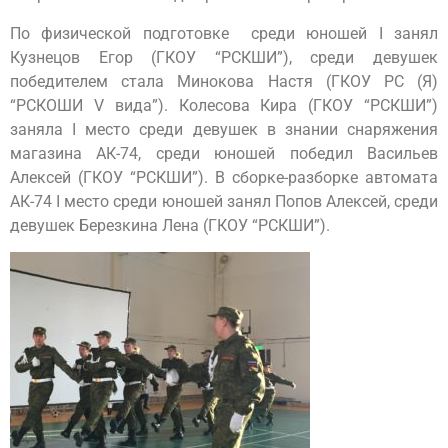
По физической подготовке среди юношей I занял
Кузнецов Егор (ГКОУ “РСКШИ”), среди девушек
победителем стала Минокова Настя (ГКОУ РС (Я)
“РСКОШИ V вида”). Колесова Кира (ГКОУ “РСКШИ”)
заняла I место среди девушек в знании снаряжения
магазина АК-74, среди юношей победил Васильев
Алексей (ГКОУ “РСКШИ”). В сборке-разборке автомата
АК-74 I место среди юношей занял Попов Алексей, среди
девушек Березкина Лена (ГКОУ “РСКШИ”).