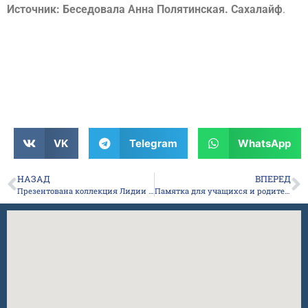
Источник: Беседовала Анна Полятинская. Сахалайф
.
VK
Telegram
WhatsApp
НАЗАД
ВПЕРЕД
Презентована коллекция Лидии Будищевой “Колор Якутии” для студии красоты и таланта “Сардаана”
Памятка для учащихся и родителей по профилактике коронавирусной инфекции