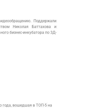
видеообращению. Поддержали
ством Николая Баттахова и
ого бизнес-инкубатора по 3Д-
 года, вошедшая в ТОП-5 на