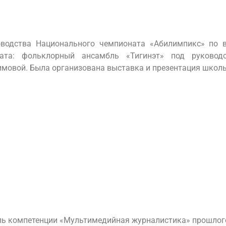
оводства Национального чемпионата «Абилимпикс» по 
ната: фольклорный ансамбль «Тигинэт» под руковод
овой. Была организована выставка и презентация школьн
ь компетенции «Мультимедийная журналистика» прошлого