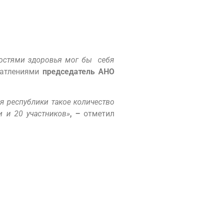
ностями здоровья мог бы себя
чатлениями
председатель АНО
я республики такое количество
и и 20 участников»
, –
отметил