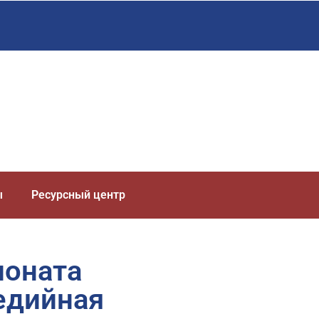
ы
Ресурсный центр
ионата
едийная