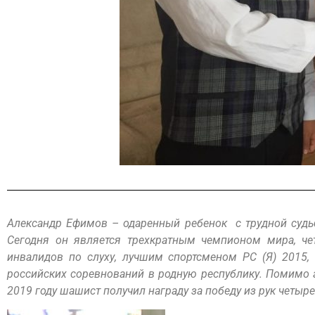
Александр Ефимов – одаренный ребенок с трудной судьб
Сегодня он является трехкратным чемпионом мира, 
инвалидов по слуху, лучшим спортсменом РС (Я) 2015
российских соревнований в родную республику. Помимо 
2019 году шашист получил награду за победу из рук четы