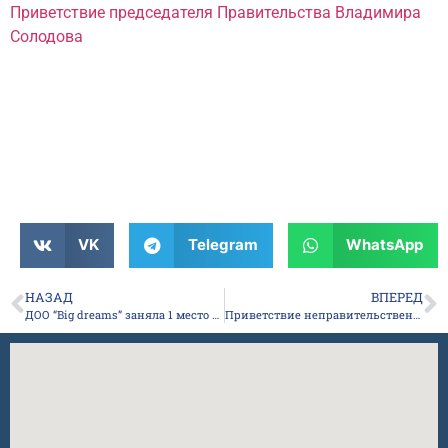
Приветствие председателя Правительства Владимира
Солодова
VK
Telegram
WhatsApp
НАЗАД
ВПЕРЕД
ДОО “Big dreams” заняла 1 место на фестивале детского движения РС (Я) “Познаем, дружим и развиваемся – вместе с Российским движением школьников”
Приветствие неправительственной организации “Северный форум” участникам II Международного инклюзивного детского SMART-фестиваля “Заяви о себе!”