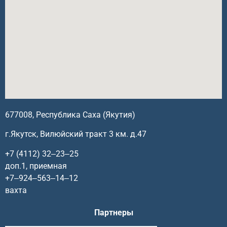
677008, Республика Саха (Якутия)
г.Якутск, Вилюйский тракт 3 км. д.47
+7 (4112) 32‒23‒25
доп.1, приемная
+7‒924‒563‒14‒12
вахта
Партнеры