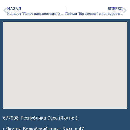
НАЗАД
ВПЕРЕД
Концерт “Полет вдохновения” к 85-летию ЯРО ВОС
Победа “Big dreams” в конкурсе на грант Главы РС (Я)
677008, Республика Саха (Якутия)
г.Якутск, Вилюйский тракт 3 км. д.47