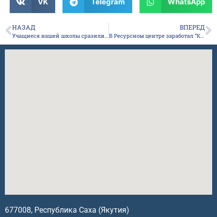
VK
Telegram
WhatsApp
НАЗАД
ВПЕРЕД
Учащиеся нашей школы сразились с учащимися Городской классической гимназии в интеллектуальной игре “Знатоки русского языка””
В Ресурсном центре заработал “Клуб родителей”!
677008, Республика Саха (Якутия)