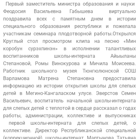
Первый заместитель министра образования и науки
Феодосия Васильевна Габышева виртуально
поздравила всех с памятным днем в истории
специального образования республики и пожелала
участникам семинара плодотворной работы.Открылся
Круглый стол просмотром клипа на песню «Мин
коробун сурэхпинэн» в исполнении талантливых
воспитанников школы-интерната Айыыланы
Степановой, Ромы Винокурова и Мичила Моисеева.
Работник школьного музея Тюнгюлюнской СОШ
Варламова Матрена Степановна предоставила
информацию из истории открытия школы для слепых
детей в Мегино-Кангаласком улусе. Эверстов Семен
Васильевич, воспитатель начальной школы-интерната
для слепых детей с теплотой в сердце рассказал о годах
работы, администрации, коллективе и выпускниках
первой школы-интерната для слепых детей, о
коллективе. Директор Республиканской специальной
(коррекционной) школы-интернат Мартынова Татьяна