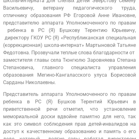
школы-интерната для слепых детей Эверстову Семену
Васильевичу, ветерану педагогического труда,
отличнику образования РФ Егоровой Анне Ивановне,
представителю аппарата Уполномоченного по правам
ребенка в РС (Я) Бушкову Терентию Юрьевичу,
директору ГКОУ РС (Я) «Республиканская специальная
(коррекционная) школа-интернат» Мартыновой Татьяне
Федотовна. Прозвучали теплые слова благодарности от
заместителя главы села Тюнгюлю Заровняева Степана
Степановича, главного специалиста управления
образования Мегино-Кангаласского улуса Борисовой
Сарданы Николаевны.
Представитель аппарата Уполномоченного по правам
ребенка в РС (Я) Бушков Терентий Юрьевич в
приветственной речи отметил, что установление
мемориальной доски вдвойне памятно для него, так
как это символ соблюдения прав детей-инвалидов на
доступ к качественному образованию и память о его
деде, который долгие годы работал директором