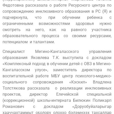
Федотовна рассказала о работе Ресурсного центра по
сопровождению инклюзивного образования в РС (Я) и
подчеркнула, что при обучении ребенка с
ограниченными возможностями здоровья нужно
смотреть на него, как на равного участника
образовательного процесса со своими ресурсами,
потенциалом и талантами.
Специалист Мегино-Кангаласского управления
образования Яковлева Т.К. выступила с докладом
«Комплексный подход в обучении детей с ОВЗ в Мегино-
Кангаласском улусе», заместитель директора по
воспитательной работе МБУ центр психолого-медико-
социального сопровождения «Кэскил» Владлена
Толстякова рассказала о реализации инклюзивных
проектов, директор Елечейской специальной
(коррекционной) школы-интерната Билюкин Поликарп
Романович с докладом «Доруобуйаларыгар
хааччахтаммыт оҕолору олоххо бэлэмнээх тахсаллар