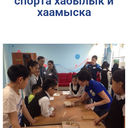
спорта хабылык и
хаамыска