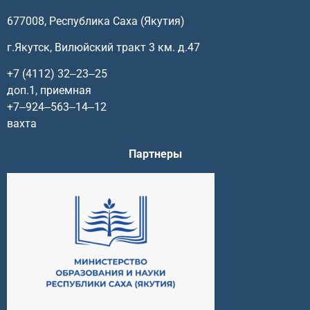
677008, Республика Саха (Якутия)
г.Якутск, Вилюйский тракт 3 км. д.47
+7 (4112) 32‒23‒25
доп.1, приемная
+7‒924‒563‒14‒12
вахта
Партнеры