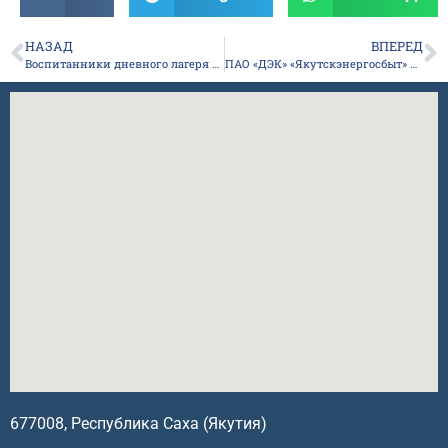
НАЗАД
ВПЕРЕД
Воспитанники дневного лагеря «Гармония» совершили увлекательный экологический поход в Ботанический сад ИБПК СО РАН.
ПАО «ДЭК» «Якутскэнергосбыт» поддерживает нашу школу добрыми и полезными подарками для детей
677008, Республика Саха (Якутия)