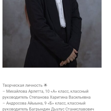
Творческая личность 🌟
– Михайлова Арлетта, 10 «А» класс, классный
руководитель Степанова Харитина Васильевна
– Андросова Айыына, 9 «Б» класс, классный
руководитель Багрындин Дьулус Станиславович