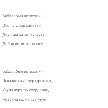
Ба5арабын истиэхпин
О5о чугдаар санатын,
Дьуегэм хатан кулуутун,
До5ор истин кэпсээнин.
Ба5арабын истиэхпин
Чыычаах куйгуер ырыатын,
Уруйэ чурулуу суурдэрин,
Мутукча солко суугунун.