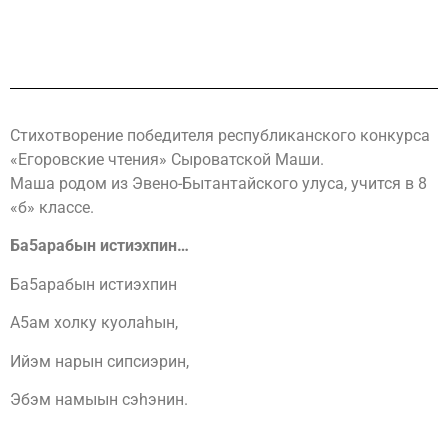
Стихотворение победителя республиканского конкурса
«Егоровские чтения» Сыроватской Маши.
Маша родом из Эвено-Бытантайского улуса, учится в 8
«б» классе.
Ба5арабын истиэхпин…
Ба5арабын истиэхпин
А5ам холку куолаhын,
Ийэм нарын сипсиэрин,
Эбэм намыын сэhэнин.