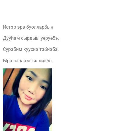
Истэр эрэ буолларбын
Дууhам сырдыы уеруе5э,
Сурэ5им куускэ тэбиэ5э,
Ыра санаам тиллиэ5э.