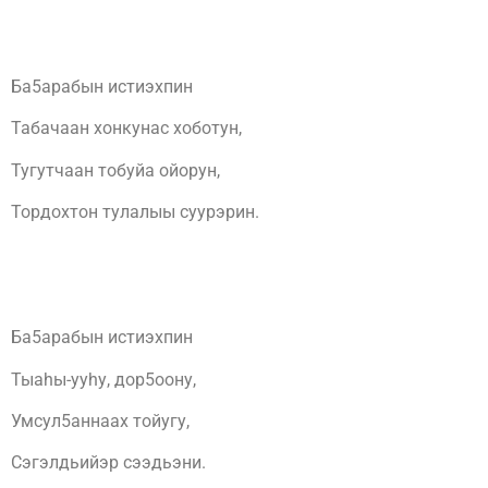
Ба5арабын истиэхпин
Табачаан хонкунас хоботун,
Тугутчаан тобуйа ойорун,
Тордохтон тулалыы суурэрин.
Ба5арабын истиэхпин
Тыаhы-ууhу, дор5оону,
Умсул5аннаах тойугу,
Сэгэлдьийэр сээдьэни.