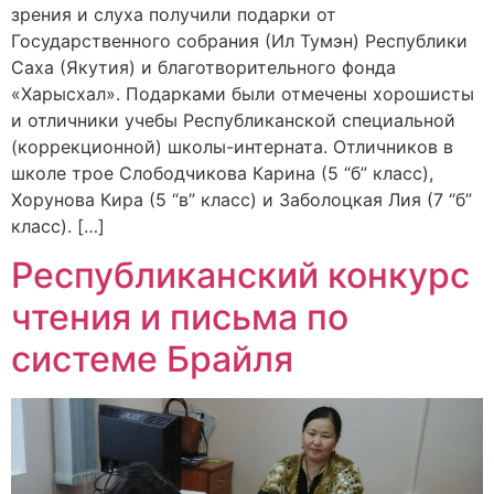
зрения и слуха получили подарки от
Государственного собрания (Ил Тумэн) Республики
Саха (Якутия) и благотворительного фонда
«Харысхал». Подарками были отмечены хорошисты
и отличники учебы Республиканской специальной
(коррекционной) школы-интерната. Отличников в
школе трое Слободчикова Карина (5 “б” класс),
Хорунова Кира (5 “в” класс) и Заболоцкая Лия (7 “б”
класс). […]
Республиканский конкурс
чтения и письма по
системе Брайля