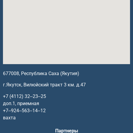
677008, Республика Саха (Якутия)
г.Якутск, Вилюйский тракт 3 км. д.47
+7 (4112) 32‒23‒25
доп.1, приемная
+7‒924‒563‒14‒12
вахта
Партнеры