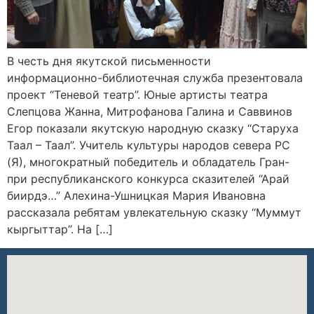
В честь дня якутской письменности
информационно-библиотечная служба презентовала
проект “Теневой театр”. Юные артисты театра
Слепцова Жанна, Митрофанова Галина и Саввинов
Егор показали якутскую народную сказку “Старуха
Таал – Таал”. Учитель культуры народов севера РС
(Я), многократный победитель и обладатель Гран-
при республиканского конкурса сказителей “Арай
биирдэ…” Алехина-Ушницкая Мария Ивановна
рассказала ребятам увлекательную сказку “Муммут
кыргыттар”. На […]