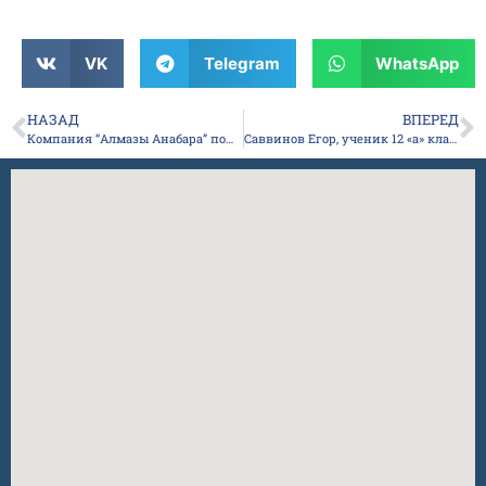
VK
Telegram
WhatsApp
НАЗАД
ВПЕРЕД
Компания “Алмазы Анабара” помогает подшефной школе готовиться к Новому году
Саввинов Егор, ученик 12 «а» класса, в составе команды ЦЦОД «IT-Куб» города Якутска принял участие в финальном этапе Всероссийского хакатона по программированию