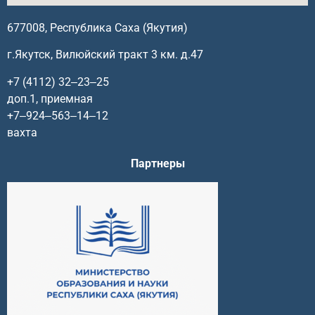
677008, Республика Саха (Якутия)
г.Якутск, Вилюйский тракт 3 км. д.47
+7 (4112) 32‒23‒25
доп.1, приемная
+7‒924‒563‒14‒12
вахта
Партнеры